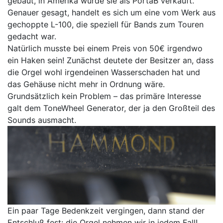
gebaut, in Amerika wurde sie als PortaB verkauft.
Genauer gesagt, handelt es sich um eine vom Werk aus
gechoppte L-100, die speziell für Bands zum Touren
gedacht war.
Natürlich musste bei einem Preis von 50€ irgendwo
ein Haken sein! Zunächst deutete der Besitzer an, dass
die Orgel wohl irgendeinen Wasserschaden hat und
das Gehäuse nicht mehr in Ordnung wäre.
Grundsätzlich kein Problem – das primäre Interesse
galt dem ToneWheel Generator, der ja den Großteil des
Sounds ausmacht.
Ein paar Tage Bedenkzeit vergingen, dann stand der
Entschluß fest: die Orgel nehmen wir in jedem Fall!